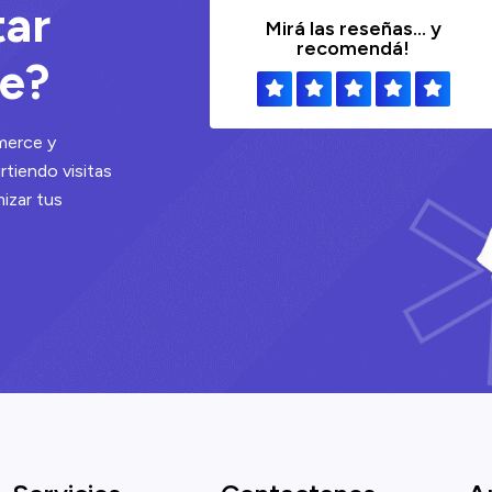
t
a
r
Mirá las reseñas... y
recomendá!
e
?
merce y
tiendo visitas
izar tus