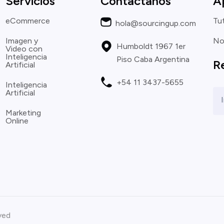
Servicios
Contactanos
A
eCommerce
Tut
hola@sourcingup.com
Imagen y
No
Humboldt 1967 1er
Video con
Inteligencia
Piso Caba Argentina
R
Artificial
+54 11 3437-5655
Inteligencia
Artificial
Marketing
Online
ved