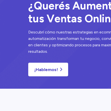
¿
Q
u
e
r
é
s
A
u
m
e
n
t
u
s
V
e
n
t
a
s
O
n
l
i
n
Descubrí cómo nuestras estrategias en ecom
automatización transforman tu negocio, convir
en clientes y optimizando procesos para maxim
resultados.
¡Hablemos!