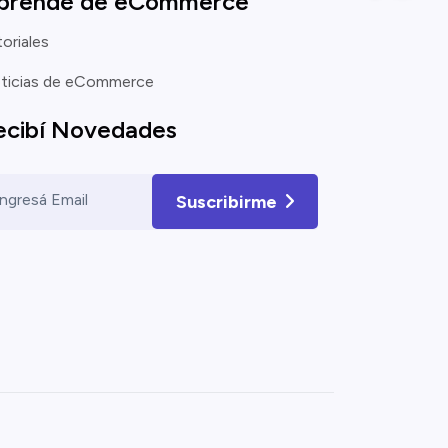
prendé de eCommerce
oriales
ticias de eCommerce
ecibí Novedades
Ingresá Email
Ingresá un correo vál
Suscribirme