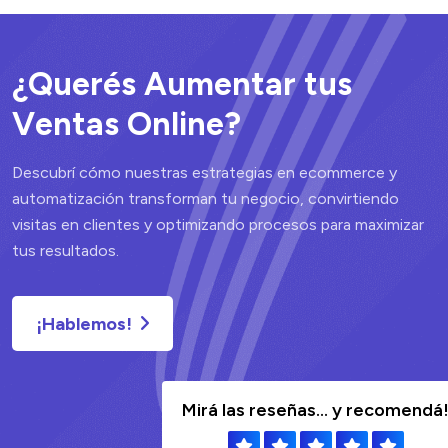
¿
Q
u
e
r
é
s
A
u
m
e
n
t
a
r
t
u
s
V
e
n
t
a
s
O
n
l
i
n
e
?
Descubrí cómo nuestras estrategias en ecommerce y
automatización transforman tu negocio, convirtiendo
visitas en clientes y optimizando procesos para maximizar
tus resultados.
¡Hablemos!
Mirá las reseñas... y recomendá